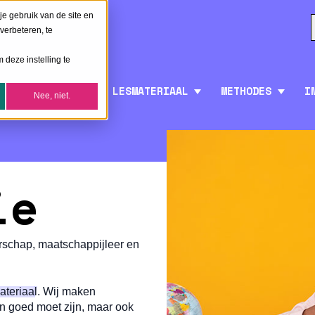
je gebruik van de site en
verbeteren, te
 deze instelling te
LESMATERIAAL
METHODES
I
Nee, niet.
ie
rschap, maatschappijleer en
ateriaal
. Wij maken
en goed moet zijn, maar ook