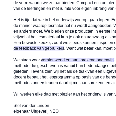
de vorm waarin we ze aanbieden. Compact en compleet, 
van de leerlingen en met ruimte voor eigen inbreng van 
Het is tijd dat we in het onderwijs voorop gaan lopen. E
de manier waarop lesmateriaal nu wordt aangeboden. Wi
en anders moet. We bieden onze producten in eerste ins
vrijwel al het lesmateriaal kun je ook op aanvraag als boe
Een bewuste keuze, zodat we steeds kunnen inspelen 
de feedback van gebruikers
. Want wat beter kan, moet b
We staan voor
vernieuwend én aansprekend onderwijs
methode die geschreven is vanuit hun hedendaagse belevi
geleden. Tevens zien wij het als de taak van een uitgev
docent bepaalt het lesprogramma op basis van de behoe
methodes ondersteunen daarbij met aansprekend en act
Wij werken elke dag met plezier aan het onderwijs van
Stef van der Linden
eigenaar Uitgeverij NEO