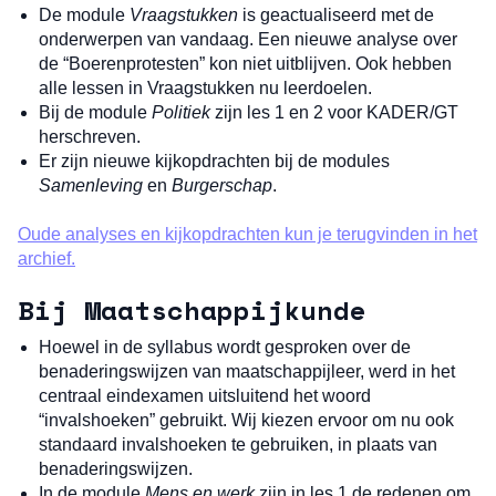
De module
Vraagstukken
is geactualiseerd met de
onderwerpen van vandaag. Een nieuwe analyse over
de “Boerenprotesten” kon niet uitblijven. Ook hebben
alle lessen in Vraagstukken nu leerdoelen.
Bij de module
Politiek
zijn les 1 en 2 voor KADER/GT
herschreven.
Er zijn nieuwe kijkopdrachten bij de modules
Samenleving
en
Burgerschap
.
Oude analyses en kijkopdrachten kun je terugvinden in het
archief.
Bij Maatschappijkunde
Hoewel in de syllabus wordt gesproken over de
benaderingswijzen van maatschappijleer, werd in het
centraal eindexamen uitsluitend het woord
“invalshoeken” gebruikt. Wij kiezen ervoor om nu ook
standaard invalshoeken te gebruiken, in plaats van
benaderingswijzen.
In de module
Mens en werk
zijn in les 1 de redenen om