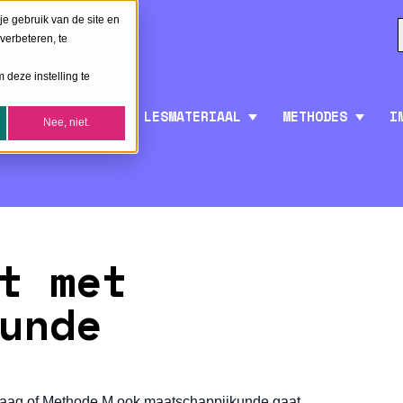
je gebruik van de site en
verbeteren, te
 deze instelling te
LESMATERIAAL
METHODES
I
Nee, niet.
t met
unde
 vraag of Methode M ook maatschappijkunde gaat