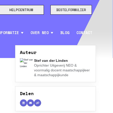
NFORMATIE
OVER NEO
BLOG
CONTACT
Auteur
Stef van der Linden
Oprichter Uitgeverij NEO &
voormalig docent maatschappijleer
& maatschappijkunde
Delen