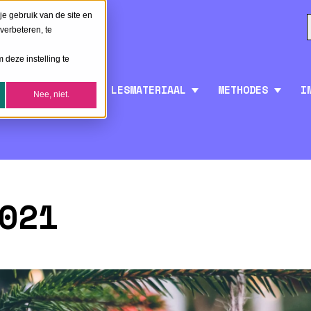
je gebruik van de site en
verbeteren, te
 deze instelling te
LESMATERIAAL
METHODES
I
Nee, niet.
021