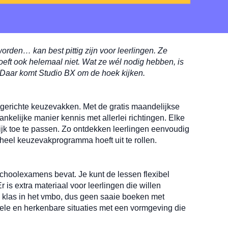
lt worden…
kan best
pittig
zijn voor leerlingen
. Z
e
 hoeft ook helemaal niet. Wat ze wél nodig hebben, is
. Daar komt Studio BX om de hoek kijken.
psgerichte keuzevakken. Met de gratis maandelijkse
kelijke manier kennis met allerlei richtingen. Elke
ijk toe te passen. Zo ontdekken leerlingen
eenvoudig
 heel keuzevakprogramma hoeft uit te rollen.
schoolexamens bevat. Je kunt de lessen flexibel
Er is extra materiaal voor leerlingen die willen
e klas in het vmbo, dus geen saaie boeken met
ele en herkenbare situaties met een vormgeving die