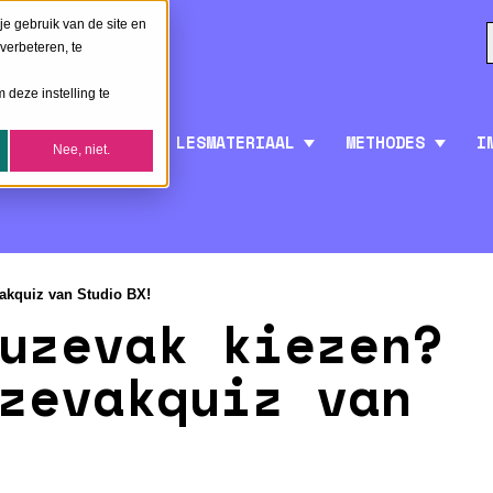
je gebruik van de site en
verbeteren, te
 deze instelling te
LESMATERIAAL
METHODES
I
Nee, niet.
vakquiz van Studio BX!
uzevak kiezen?
zevakquiz van