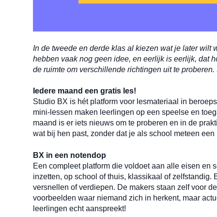
In de tweede
en derde
klas al kiezen wat je later wi
hebben
vaak
nog geen idee, en eerlijk is eerlijk, dat
de ruimte om verschillende richtingen uit te proberen
Iedere maand een gratis les!
Studio BX is hét platform voor lesmateriaal in beroe
mini-lessen maken leerlingen op een speelse en toegan
maand is er iets nieuws om te proberen
en
in de prakt
wat bij hen past, zonder dat je als school meteen een
BX in een notendop
Een
compleet platfor
m die voldoet aan alle eisen en 
inzetten, op school of thuis, klassikaal of zelfstandig. 
versnellen of verdiepen. De makers staan zelf voor d
voorbeelden waar niemand zich in herkent, maar actu
leerlingen echt aanspreekt!